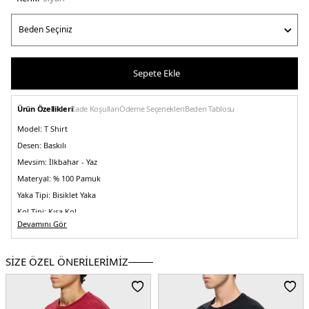
Sepete Ekle
Ürün Özellikleri
İade Koşulları
Ödeme Seçenekleri
Beden Tablosu
Model:
T Shirt
Desen:
Baskılı
Mevsim:
İlkbahar - Yaz
Materyal:
% 100 Pamuk
Yaka Tipi:
Bisiklet Yaka
Kol Tipi:
Kısa Kol
Devamını Gör
Kalıp Bilgisi:
Relaxed Fit
Manken Bedeni:
Boy : 1.88 cm / Göğüs : 99 cm / Bel : 77 cm / Basen : 97 /
Beden : M
SİZE ÖZEL ÖNERİLERİMİZ
Menşei:
Türkiye
5DY1LB25SSUNLMUTS036.07