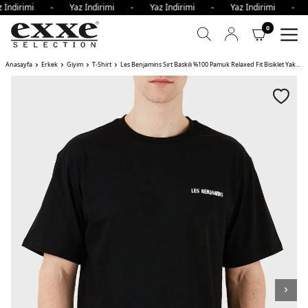
z İndirimi - Yaz İndirimi - Yaz İndirimi - Yaz İndirimi - 
0
Anasayfa
Erkek
Giyim
T-Shirt
Les Benjamins Sırt Baskılı %100 Pamuk Relaxed Fit Bisiklet Yaka Erkek T Shirt