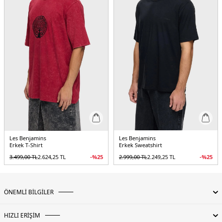
Les Benjamins
Les Benjamins
Erkek T-Shirt
Erkek Sweatshirt
3.499,00
TL
2.624,25
TL
-%
25
2.999,00
TL
2.249,25
TL
-%
25
ÖNEMLİ BİLGİLER
HIZLI ERİŞİM