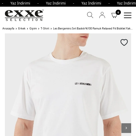
i - Yaz İndirimi - Yaz İndirimi - Yaz İndirimi - Yaz İndir
0
Anasayfa
Erkek
Giyim
T-Shirt
Les Benjamins Sırt Baskılı %100 Pamuk Relaxed Fit Bisiklet Yaka Erkek T Shirt