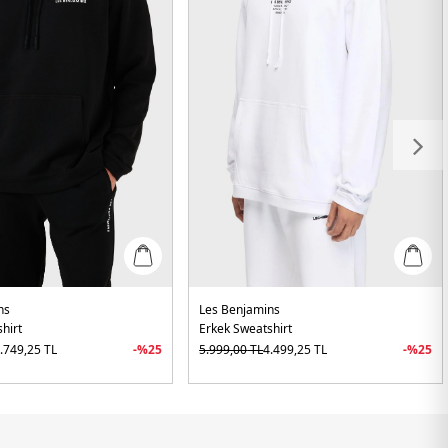
ns
Les Benjamins
hirt
Erkek Sweatshirt
.749,25
TL
-%
25
5.999,00
TL
4.499,25
TL
-%
25