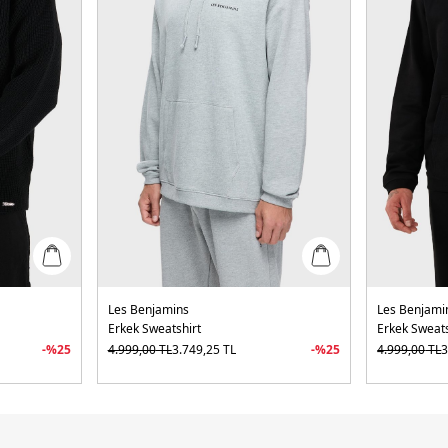
Les Benjamins
Les Benjami
Erkek Sweatshirt
Erkek Sweats
-%
25
4.999,00
TL
3.749,25
TL
-%
25
4.999,00
TL
3