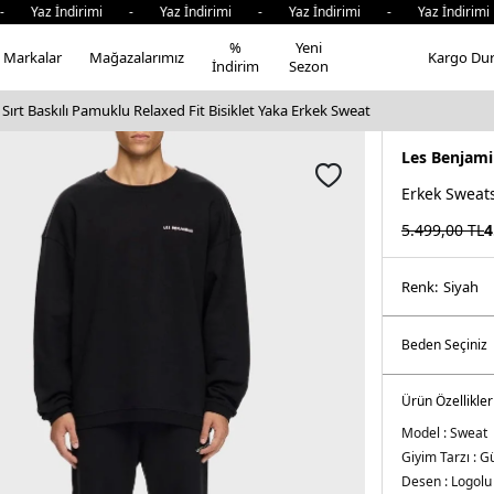
az İndirimi - Yaz İndirimi - Yaz İndirimi - Yaz İndirimi -
%
Yeni
Markalar
Mağazalarımız
Kargo Du
İndirim
Sezon
Sırt Baskılı Pamuklu Relaxed Fit Bisiklet Yaka Erkek Sweat
Les Benjami
Erkek Sweats
5.499,00
TL
4
Renk:
si̇yah
Ürün Özellikler
Model :
Sweat
Giyim Tarzı :
Gü
Desen :
Logolu 