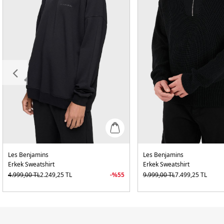
Les Benjamins
Les Benjamins
Erkek Sweatshirt
Erkek Sweatshirt
4.999,00
TL
2.249,25
TL
-%
55
9.999,00
TL
7.499,25
TL