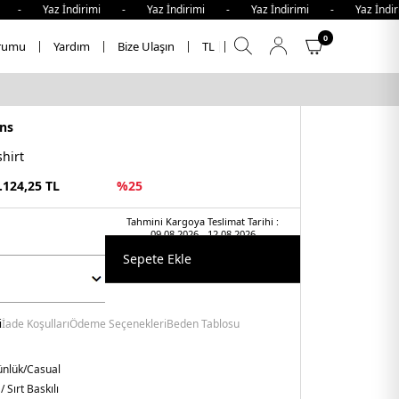
 Yaz İndirimi - Yaz İndirimi - Yaz İndirimi - Yaz İndirim
0
rumu
Yardım
Bize Ulaşın
TL
ns
hirt
.124,25
TL
%
25
Tahmini Kargoya Teslimat Tarihi :
09.08.2026 - 12.08.2026
Sepete Ekle
i
İade Koşulları
Ödeme Seçenekleri
Beden Tablosu
nlük/Casual
/ Sırt Baskılı