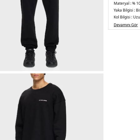
Materyal :
% 1
Yaka Bilgisi :
Bi
Kol Bilgisi :
Uzu
Kalıp Bilgisi :
Re
Devamını Gör
Menşei :
Türki
5DK1LB25FWT