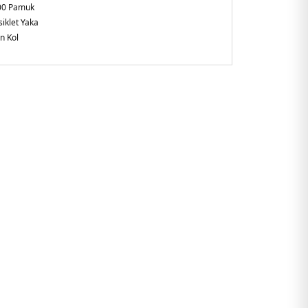
00 Pamuk
siklet Yaka
n Kol
laxed Fit
ye
URMUSW005.07