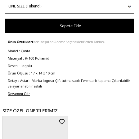
Sepete Ekle
Ürün Özellikleri
İade Koşulları
Ödeme Seçenekleri
Beden Tablosu
Model :
Çanta
Materyal :
% 100 Poliamid
Desen :
Logolu
Ürün Ölçüsü :
17 x 14 x 10 cm
Detay :
-Astarlı
-Marka logosu
-Çift tutma saplı
-Fermuarlı kapama
-Çıkarılabilir
ve ayarlanabilir askılı
Üretim Yeri :
Devamını Gör
Çin
5DE2L1500HSR006.12
SİZE ÖZEL ÖNERİLERİMİZ