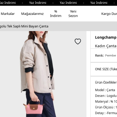
ndirimi - Yaz İndirimi - Yaz İndirimi - Yaz İndirimi - Yaz
%
Yeni
Markalar
Mağazalarımız
Kargo Du
İndirim
Sezon
lu Tek Saplı Mini Bayan Çanta
Longchamp
Kadın Çanta
Renk:
pembe
Ürün Özellikler
Model :
Çanta
Desen :
Logolu
Materyal :
% 10
Ürün Ölçüsü :
1
Detay :
-Fermua