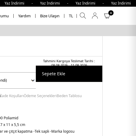
 İndirimi - Yaz İndirimi - Yaz İndirimi - Yaz İndirimi - 
0
rumu
Yardım
Bize Ulaşın
TL
Tahmini Kargoya Teslimat Tarihi :
08.08.2026 - 11.08.2026
Sepete Ekle
i
İade Koşulları
Ödeme Seçenekleri
Beden Tablosu
0 Poliamid
7 x 11 x 5,5 cm
r ve çıtçıt kapatma
-Tek saplı
-Marka logosu