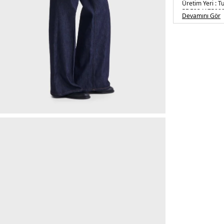
Üretim Yeri :
T
5DE234175089
Devamını Gör