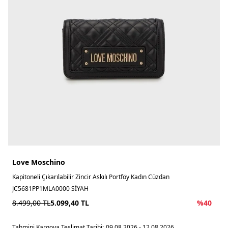
Love Moschino
Kapitoneli Çıkarılabilir Zincir Askılı Portföy Kadın Cüzdan
JC5681PP1MLA0000 SİYAH
8.499,00
TL
5.099,40
TL
%
40
Tahmini Kargoya Teslimat Tarihi:
09.08.2026 - 12.08.2026