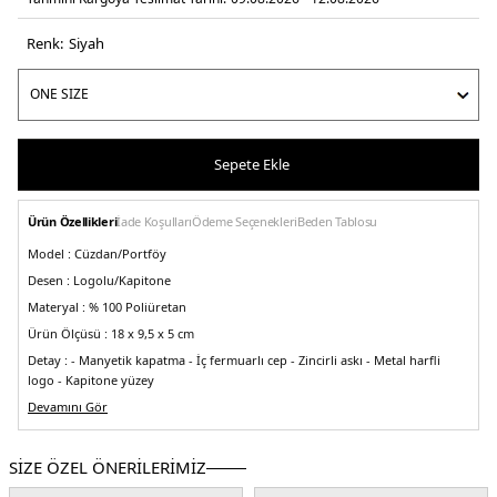
Renk:
si̇yah
Sepete Ekle
Ürün Özellikleri
İade Koşulları
Ödeme Seçenekleri
Beden Tablosu
Model :
Cüzdan/Portföy
Desen :
Logolu/Kapitone
Materyal :
% 100 Poliüretan
Ürün Ölçüsü :
18 x 9,5 x 5 cm
Detay :
- Manyetik kapatma
- İç fermuarlı cep
- Zincirli askı
- Metal harfli
logo
- Kapitone yüzey
Üretim Yeri :
Devamını Gör
Burma
5DY2JC5681PP1MLA0000.07
SİZE ÖZEL ÖNERİLERİMİZ