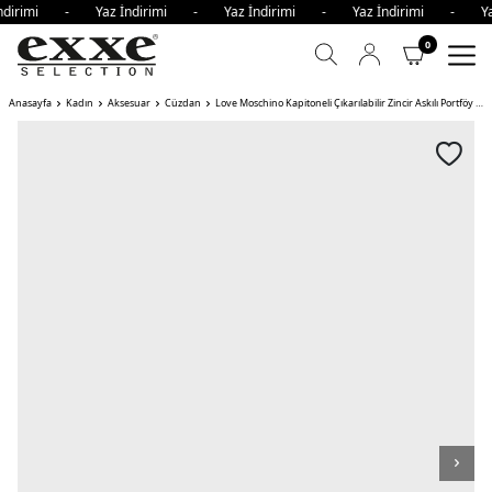
İndirimi - Yaz İndirimi - Yaz İndirimi - Yaz İndirimi - Y
0
Anasayfa
Kadın
Aksesuar
Cüzdan
Love Moschino Kapitoneli Çıkarılabilir Zincir Askılı Portföy Kadın Cüzdan