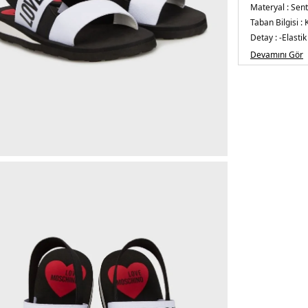
Materyal :
Sent
Taban Bilgisi :
Detay :
-Elastik
Üretim Yeri :
Çi
Devamını Gör
5DY2JA16033G