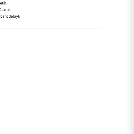
etik
Kauçuk
 bant detaylı
n
0MJN410A.389