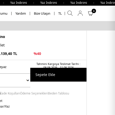
- Yaz İndirimi - Yaz İndirimi - Yaz İndirimi - Yaz İndirim
0
rumu
Yardım
Bize Ulaşın
TL
ino
let
.139,40
TL
%
40
Tahmini Kargoya Teslimat Tarihi :
beyaz
08.08.2026 - 11.08.2026
Sepete Ekle
i
İade Koşulları
Ödeme Seçenekleri
Beden Tablosu
et
har/Yaz