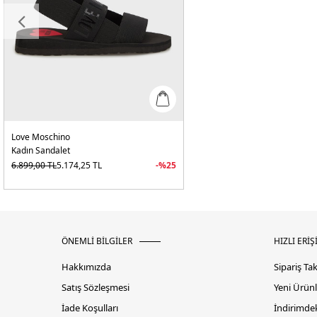
Love Moschino
Kadın Sandalet
6.899,00
TL
5.174,25
TL
-%
25
ÖNEMLİ BİLGİLER
HIZLI ERİŞ
Hakkımızda
Sipariş Ta
Satış Sözleşmesi
Yeni Ürünl
İade Koşulları
İndirimdek