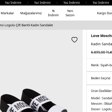
az İndirimi - Yaz İndirimi - Yaz İndirimi - Yaz İndirimi 
%
Yeni
Markalar
Mağazalarımız
Kargo Du
İndirim
Sezon
o Logolu Çift Bantlı Kadın Sandalet
Love Mosch
Kadın Sanda
6.899,00
TL
4
Renk:
si̇yah-
Ürün Özellikler
Model :
Sandal
Mevsim :
İlkba
Desen :
Logolu