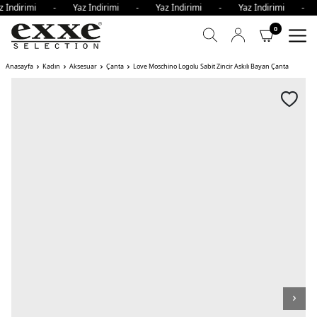
z İndirimi - Yaz İndirimi - Yaz İndirimi - Yaz İndirimi -
0
Anasayfa
Kadın
Aksesuar
Çanta
Love Moschino Logolu Sabit Zincir Askılı Bayan Çanta