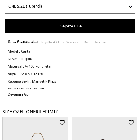
Sepete Ekle
Ürün Özellikleri
İade Koşulları
Ödeme Seçenekleri
Beden Tablosu
Model :
Çanta
Desen :
Logolu
Materyal :
% 100 Poliüretan
Boyut :
22 x 5 x 13 cm
Kapama Şekli :
Manyetik Klips
Astar Durumu :
Astarlı
Devamını Gör
Askı Türü :
Zincir Askılı
Menşei :
Çin
5DK2JC4093PP1NLI0552.24
SİZE ÖZEL ÖNERİLERİMİZ