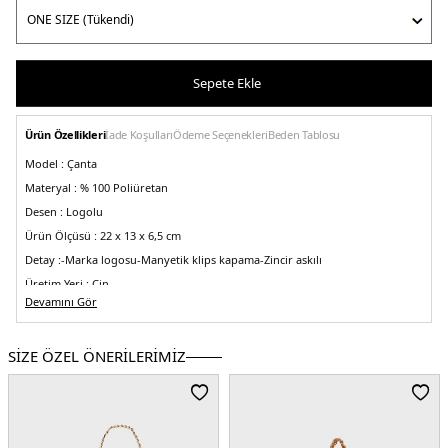
Sepete Ekle
Ürün Özellikleri
İade Koşulları
Ödeme Seçenekleri
Beden Tablosu
Model :
Çanta
Materyal :
% 100 Poliüretan
Desen :
Logolu
Ürün Ölçüsü :
22 x 13 x 6,5 cm
Detay :
-Marka logosu
-Manyetik klips kapama
-Zincir askılı
Üretim Yeri :
Çin
5DE2JC4103PP1LKD0500.10
Devamını Gör
SİZE ÖZEL ÖNERİLERİMİZ