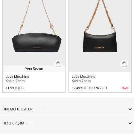
Yeni Sezon
Love Moschino
Love Moschino
Kadın Çanta
Kadın Çanta
11.999,00
TL
12.499,00
TL
9.374,25
TL
-%
25
ÖNEMLİ BİLGİLER
HIZLI ERİŞİM