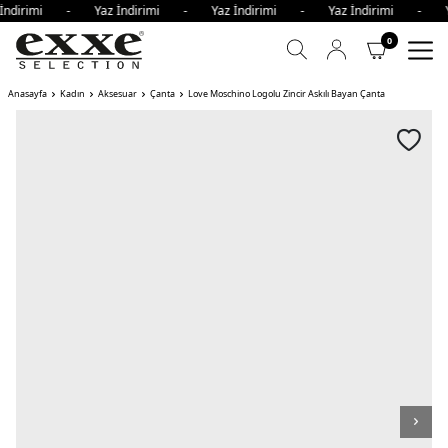
 İndirimi - Yaz İndirimi - Yaz İndirimi - Yaz İndirimi - 
0
Anasayfa
Kadın
Aksesuar
Çanta
Love Moschino Logolu Zincir Askılı Bayan Çanta