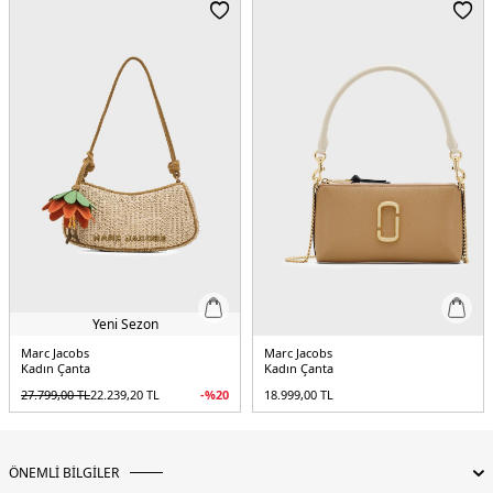
Yeni Sezon
Marc Jacobs
Marc Jacobs
Kadın Çanta
Kadın Çanta
27.799,00
TL
22.239,20
TL
-%
20
18.999,00
TL
ÖNEMLİ BİLGİLER