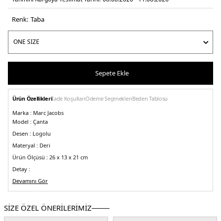
Renk:
taba
Sepete Ekle
Ürün Özellikleri
İade Koşulları
Ödeme Seçenekleri
Beden Tablosu
Marka :
Marc Jacobs
Model :
Çanta
Desen :
Logolu
Materyal :
Deri
Ürün Ölçüsü :
26 x 13 x 21 cm
Detay :
-
Devamını Gör
Marka logosu
-Fermuar kapama
-Cep ve kart yuvası
-Sap uzunluğu 11 cm
-Ayarlanabilir, çıkarılabilir askı uzunluğu 69/144 cm
Üretim Yeri :
Vietnam
SİZE ÖZEL ÖNERİLERİMİZ
5DE2H009L01SP21212.98