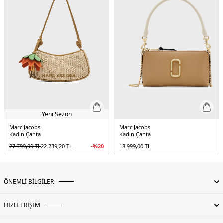
Yeni Sezon
Marc Jacobs
Marc Jacobs
Kadın Çanta
Kadın Çanta
27.799,00
TL
22.239,20
TL
-%
20
18.999,00
TL
ÖNEMLİ BİLGİLER
HIZLI ERİŞİM