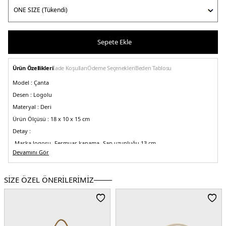
Sepete Ekle
Ürün Özellikleri
İade Koşulları
Ödeme Seçenekleri
Beden Tablosu
Model :
Çanta
Desen :
Logolu
Materyal :
Deri
Ürün Ölçüsü :
18 x 10 x 15 cm
Detay :
-
Marka logosu
-Fermuar kapama
-Sap uzunluğu 13 cm
Devamını Gör
-Ayarlanabilir, çıkarılabilir askı uzunluğu 56/115 cm
Üretim Yeri :
Vietnam
5DE2H053L01RE22230.02
SİZE ÖZEL ÖNERİLERİMİZ