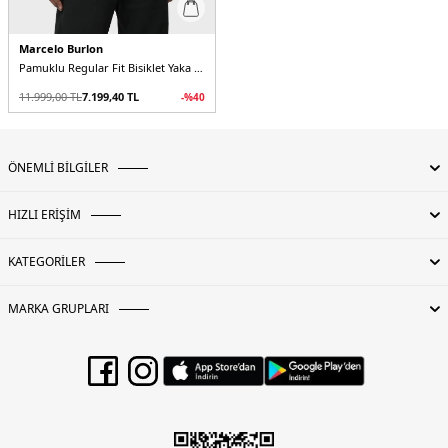
Marcelo Burlon
Pamuklu Regular Fit Bisiklet Yaka Erkek T Shirt
11.999,00
TL
7.199,40
TL
-%
40
ÖNEMLİ BİLGİLER
HIZLI ERİŞİM
KATEGORİLER
MARKA GRUPLARI