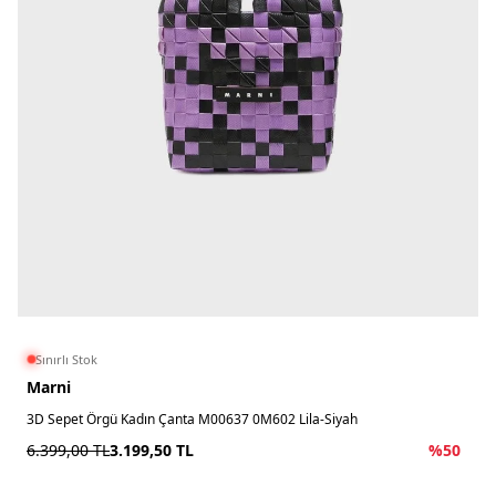
Sınırlı Stok
Marni
3D Sepet Örgü Kadın Çanta M00637 0M602 Lila-Siyah
6.399,00
TL
3.199,50
TL
%
50