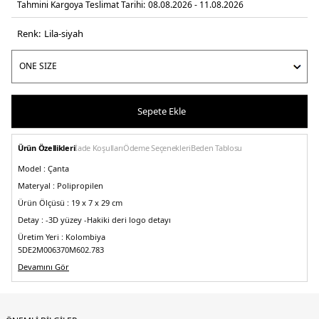
Tahmini Kargoya Teslimat Tarihi:
08.08.2026 - 11.08.2026
Renk:
lila-siyah
Sepete Ekle
Ürün Özellikleri
İade Koşulları
Ödeme Seçenekleri
Beden Tablosu
Model :
Çanta
Materyal :
Polipropilen
Ürün Ölçüsü :
19 x 7 x 29 cm
Detay :
-3D yüzey
-Hakiki deri logo detayı
Üretim Yeri :
Kolombiya
5DE2M006370M602.783
Devamını Gör