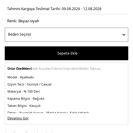
Tahmini Kargoya Teslimat Tarihi:
09.08.2026 - 12.08.2026
Renk:
beyaz-si̇yah
Sepete Ekle
Ürün Özellikleri
İade Koşulları
Ödeme Seçenekleri
Beden Tablosu
Model :
Ayakkabı
Giyim Tarzı :
Günlük / Casual
Materyal :
% 100 Deri
Kapama Bilgisi :
Bağcıklı
Taban Bilgisi :
Kauçuk
Detay :
-Yuvarlak burun
- Marka logosu
-Kalın tabanlı
Devamını Gör
Üretim Yeri :
İtalya
5DE2553770WIEF19061.306