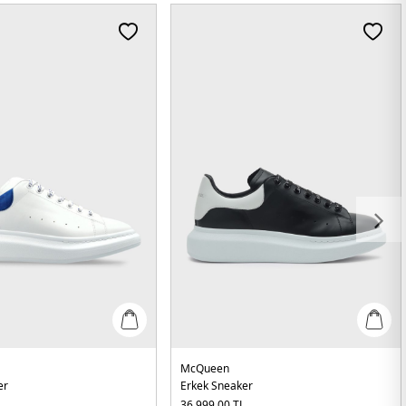
McQueen
er
Erkek Sneaker
L
36.999,00
TL