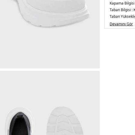
Kapama Bilgisi 
Taban Bilgisi :
K
Taban Yüksekliğ
Detay :
-Yuvarl
Devamını Gör
Üretim Yeri :
İt
5DE1705660W