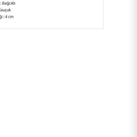
:
Bağcıklı
auçuk
i :
4 cm
ak burun
- Marka logosu
-Kalın tabanlı
alya
4AAQ1070.07