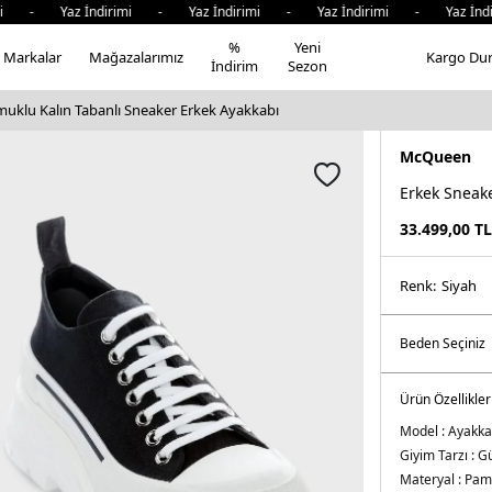
mi - Yaz İndirimi - Yaz İndirimi - Yaz İndirimi - Yaz İndi
%
Yeni
Markalar
Mağazalarımız
Kargo Du
İndirim
Sezon
klu Kalın Tabanlı Sneaker Erkek Ayakkabı
McQueen
Erkek Sneak
33.499,00
TL
Renk:
si̇yah
Ürün Özellikler
Model :
Ayakka
Giyim Tarzı :
Gü
Materyal :
Pam