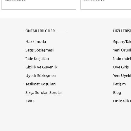
ÖNEMLİ BİLGİLER
HIZLI ERİŞ
Hakkımızda
Sipariş Ta
Satış Sözleşmesi
Yeni Ürünl
İade Koşulları
İndirimdek
Gizlilik ve Güvenlik
Üye Giriş
Üyelik Sözleşmesi
Yeni Üyeli
Teslimat Koşulları
İletişim
Sıkça Sorulan Sorular
Blog
KVKK
Orijinallik