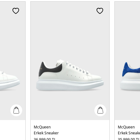
McQueen
McQueen
Erkek Sneaker
Erkek Sneak
36.999,00
TL
35.999,00
T