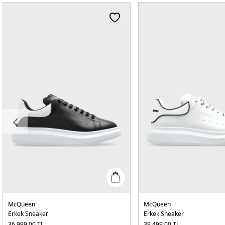
McQueen
McQueen
Erkek Sneaker
Erkek Sneaker
36.999,00
TL
39.499,00
TL