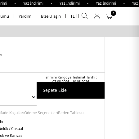
rimi - Yaz İndirimi - Yaz İndirimi - Yaz İndirimi - Yaz İ
0
rumu
Yardım
Bize Ulaşın
TL
er
Tahmini Kargoya Teslimat Tarihi :
07.08.2026 - 10.08.2026
Sepete Ekle
i
İade Koşulları
Ödeme Seçenekleri
Beden Tablosu
bı
nlük / Casual
uk ve Kanvas