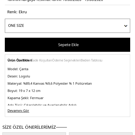
Renk:
ekru
Sepete Ekle
Ürün Özellikleri
İade Koşulları
Ödeme Seçenekleri
Beden Tablosu
Model:
Çanta
Desen:
Logolu
Materyal:
%89,4 Kanvas %9,6 Polyester % 1 Poliüretan
Boyut:
19 x 7 x 12 cm
Kapama Şekli:
Fermuar
Askı Türü:
Çıkarılabilir ve Ayarlanabilir Askılı
Devamını Gör
Menşei:
Bangladeş
Detaylar:
- Sabit tutma saplı- Sapta çıkarılabilir kilit görünümlü logolu
aksesuar
SİZE ÖZEL ÖNERİLERİMİZ
5DE232F5GQ1C0B149.69