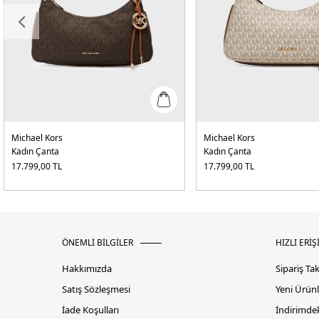
Michael Kors
Michael Kors
Kadın Çanta
Kadın Çanta
17.799,00
TL
17.799,00
TL
ÖNEMLİ BİLGİLER
HIZLI ERİŞ
Hakkımızda
Sipariş Ta
Satış Sözleşmesi
Yeni Ürünl
İade Koşulları
İndirimdek