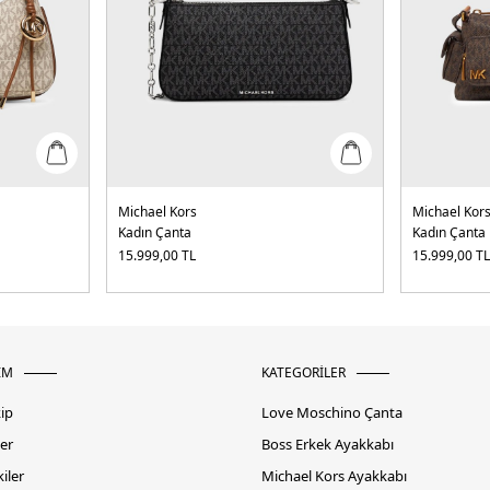
Michael Kors
Michael Kor
Kadın Çanta
Kadın Çanta
15.999,00
TL
15.999,00
T
İM
KATEGORİLER
kip
Love Moschino Çanta
er
Boss Erkek Ayakkabı
iler
Michael Kors Ayakkabı