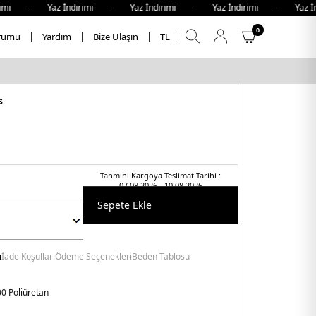
i - Yaz İndirimi - Yaz İndirimi - Yaz İndirimi - Yaz İndir
0
rumu
Yardım
Bize Ulaşın
TL
s
Tahmini Kargoya Teslimat Tarihi :
07.08.2026 - 10.08.2026
Sepete Ekle
i
İade Koşulları
Ödeme Seçenekleri
Beden Tablosu
0 Poliüretan