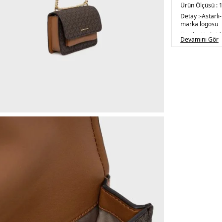
Ürün Ölçüsü :
1
Detay :
-Astarlı
marka logosu
Üretim Yeri :
V
Devamını Gör
5DE232R5GC7