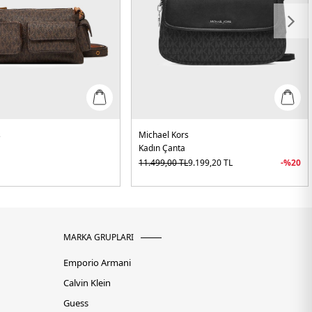
s
Michael Kors
Kadın Çanta
L
11.499,00
TL
9.199,20
TL
-%
20
MARKA GRUPLARI
Emporio Armani
Calvin Klein
Guess