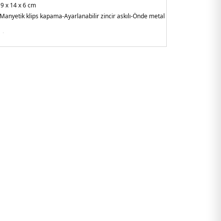
9 x 14 x 6 cm
-Manyetik klips kapama
-Ayarlanabilir zincir askılı
-Önde metal
ietnam
C1B252.03