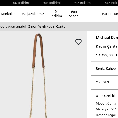
 Yaz İndirimi - Yaz İndirimi - Yaz İndirimi - Yaz İndirim
%
Yeni
Markalar
Mağazalarımız
Kargo Du
İndirim
Sezon
olu Ayarlanabilir Zincir Askılı Kadın Çanta
Michael Kor
Kadın Çanta
17.799,00
TL
Renk:
kahve
Ürün Özellikler
Model :
Çanta
Materyal :
% 10
Desen :
Logolu