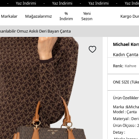
 - Yaz İndirimi - Yaz İndirimi - Yaz İndirimi - Yaz İndir
%
Yeni
Markalar
Mağazalarımız
Kargo Du
İndirim
Sezon
karılabilir Omuz Askılı Deri Bayan Çanta
Michael Kor
Kadın Çanta
Renk:
kahve
Ürün Özellikler
Marka :&
Micha
Model :
Çanta
Materyal :
Deri
Ürün Ölçüsü :
2
Detay :