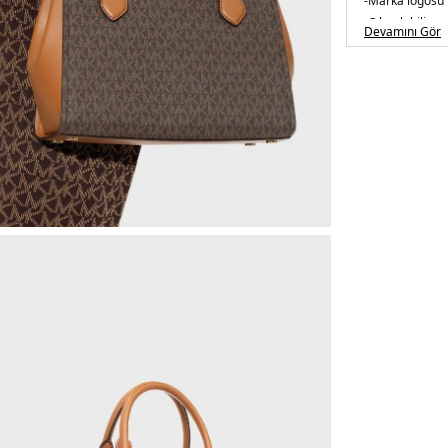
-Marka logosu
-Çıkarılabilir u
Devamını Gör
-Maksimum kay
Üretim Yeri :
E
5DE230S2G6A