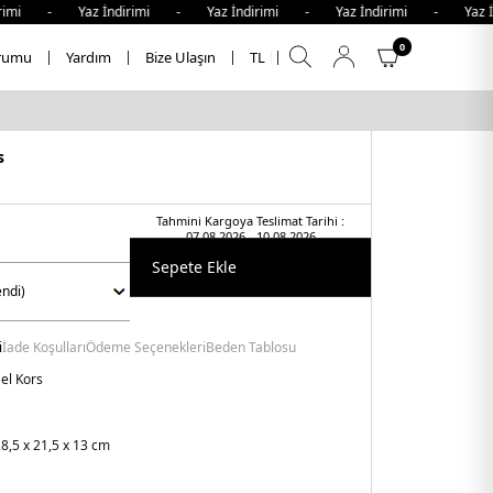
imi - Yaz İndirimi - Yaz İndirimi - Yaz İndirimi - Yaz İn
0
rumu
Yardım
Bize Ulaşın
TL
s
Tahmini Kargoya Teslimat Tarihi :
07.08.2026 - 10.08.2026
Sepete Ekle
i
İade Koşulları
Ödeme Seçenekleri
Beden Tablosu
el Kors
8,5 x 21,5 x 13 cm