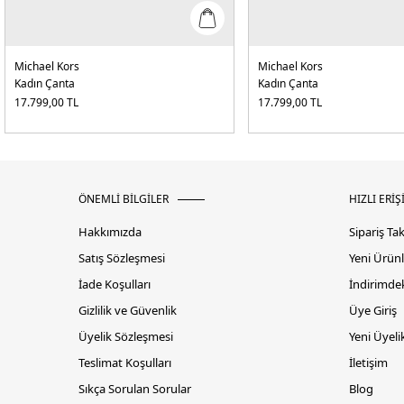
Michael Kors
Michael Kors
Kadın Çanta
Kadın Çanta
17.799,00
TL
17.799,00
TL
ÖNEMLİ BİLGİLER
HIZLI ERİŞ
Hakkımızda
Sipariş Ta
Satış Sözleşmesi
Yeni Ürünl
İade Koşulları
İndirimdek
Gizlilik ve Güvenlik
Üye Giriş
Üyelik Sözleşmesi
Yeni Üyeli
Teslimat Koşulları
İletişim
Sıkça Sorulan Sorular
Blog