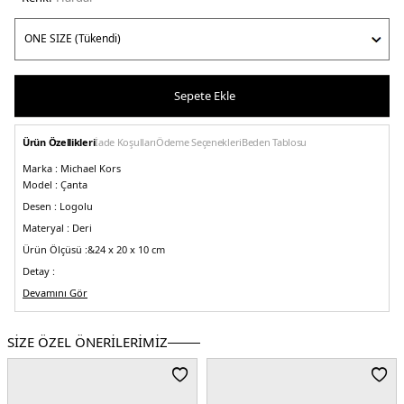
Sepete Ekle
Ürün Özellikleri
İade Koşulları
Ödeme Seçenekleri
Beden Tablosu
Marka :
Michael Kors
Model :
Çanta
Desen :
Logolu
Materyal :
Deri
Ürün Ölçüsü :&
24 x 20 x 10 cm
Detay :
-
Devamını Gör
Marka logosu
-Çıkarılabilir uzatma askılı
Üretim Yeri :
Bangladeş
SİZE ÖZEL ÖNERİLERİMİZ
5DE235F2G4VS5L760.51