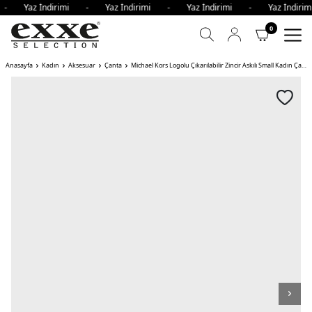
i - Yaz İndirimi - Yaz İndirimi - Yaz İndirimi - Yaz İndi
0
Anasayfa
Kadın
Aksesuar
Çanta
Michael Kors Logolu Çıkarılabilir Zincir Askılı Small Kadın Çanta KREM