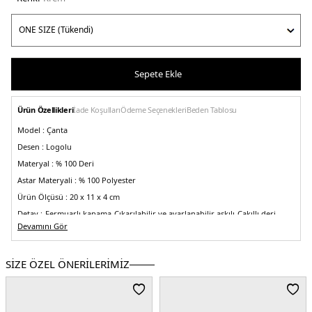
Sepete Ekle
Ürün Özellikleri
İade Koşulları
Ödeme Seçenekleri
Beden Tablosu
Model :
Çanta
Desen :
Logolu
Materyal :
% 100 Deri
Astar Materyali :
% 100 Polyester
Ürün Ölçüsü :
20 x 11 x 4 cm
Detay :
-Fermuarlı kapama
-Çıkarılabilir ve ayarlanabilir askılı
-Çakıllı deri
-
Çıkarılabilir zincir askılı detay
Devamını Gör
Üretim Yeri :
Endonezya
5DE232S5GYTU1L289.19
SİZE ÖZEL ÖNERİLERİMİZ