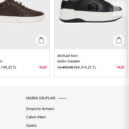
s
Michael Kors
er
Kadın Sneaker
.199,20
TL
-%
20
12.499,00
TL
9.374,25
TL
-%
25
MARKA GRUPLARI
Emporio Armani
Calvin Klein
Guess