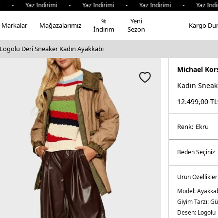
 - Yaz İndirimi - Yaz İndirimi - Yaz İndirimi - Yaz İndir
%
Yeni
Markalar
Mağazalarımız
Kargo Du
İndirim
Sezon
 Logolu Deri Sneaker Kadın Ayakkabı
Michael Kor
Kadın Sneak
12.499,00
TL
Renk:
ekru
Ürün Özellikler
Model:
Ayakka
Giyim Tarzı:
Gü
Desen:
Logolu