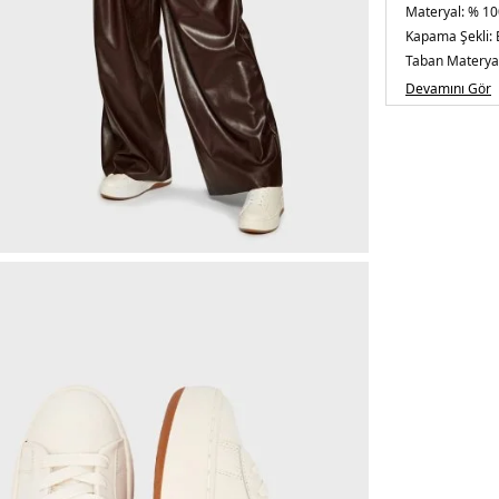
Materyal:
% 10
Kapama Şekli:
Taban Materyal
Taban Kalınlığı
Devamını Gör
Burun Tipi:
Yuv
Menşei:
Vietn
5DE243F5DTFS