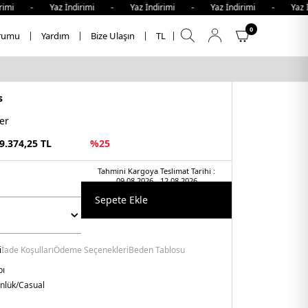
imi - Yaz İndirimi - Yaz İndirimi - Yaz İndirimi - Yaz İnd
0
rumu
Yardım
Bize Ulaşın
TL
s
er
9.374,25
TL
%
25
Tahmini Kargoya Teslimat Tarihi :
09.08.2026 - 12.08.2026
Sepete Ekle
i
İade Koşulları
Ödeme Seçenekleri
Beden Tablosu
bı
nlük/Casual