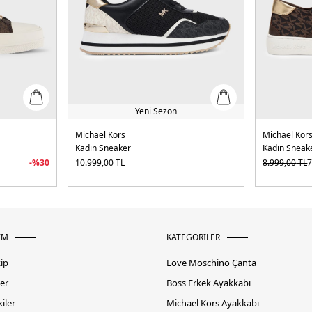
Yeni Sezon
Michael Kors
Michael Kor
Kadın Sneaker
Kadın Sneak
-%
30
10.999,00
TL
8.999,00
TL
7
İM
KATEGORİLER
kip
Love Moschino Çanta
er
Boss Erkek Ayakkabı
iler
Michael Kors Ayakkabı