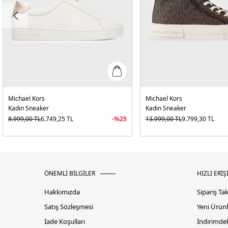
Michael Kors
Michael Kors
Kadın Sneaker
Kadın Sneaker
8.999,00
TL
6.749,25
TL
-%
25
13.999,00
TL
9.799,30
TL
ÖNEMLİ BİLGİLER
HIZLI ERİŞ
Hakkımızda
Sipariş Ta
Satış Sözleşmesi
Yeni Ürünl
İade Koşulları
İndirimdek