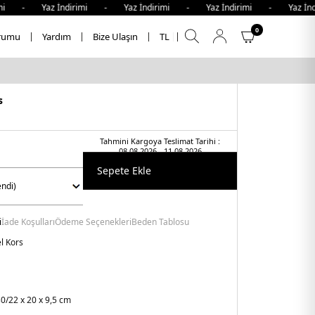
 - Yaz İndirimi - Yaz İndirimi - Yaz İndirimi - Yaz İndir
0
rumu
Yardım
Bize Ulaşın
TL
s
Tahmini Kargoya Teslimat Tarihi :
08.08.2026 - 11.08.2026
Sepete Ekle
i
İade Koşulları
Ödeme Seçenekleri
Beden Tablosu
l Kors
0/22 x 20 x 9,5 cm