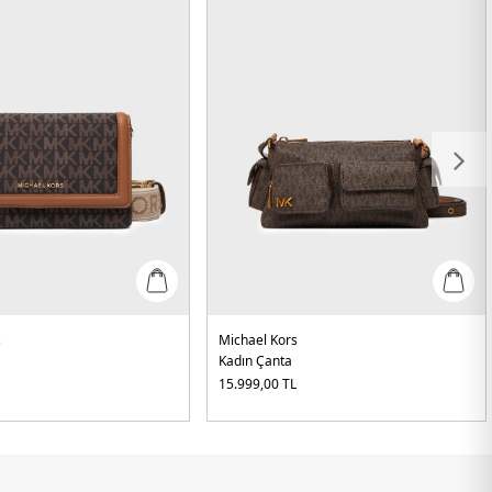
s
Michael Kors
Kadın Çanta
L
15.999,00
TL