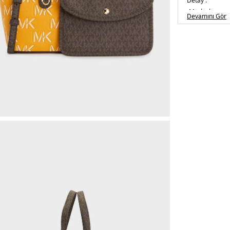
Detay :
-
Marka logosu
Devamını Gör
-Çıkarılabilir,
Üretim Yeri :
K
5DE230F3GZAT