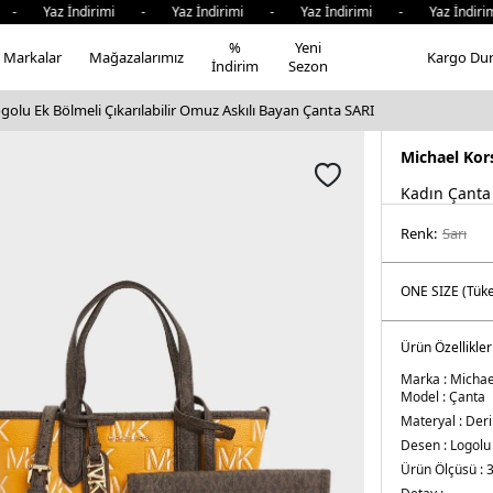
 Yaz İndirimi - Yaz İndirimi - Yaz İndirimi - Yaz İndirimi
%
Yeni
Markalar
Mağazalarımız
Kargo Du
İndirim
Sezon
golu Ek Bölmeli Çıkarılabilir Omuz Askılı Bayan Çanta SARI
Michael Kor
Kadın Çanta
Renk:
sari
Ürün Özellikler
Marka :
Michae
Model :
Çanta
Materyal :
Deri
Desen :
Logolu
Ürün Ölçüsü :
3