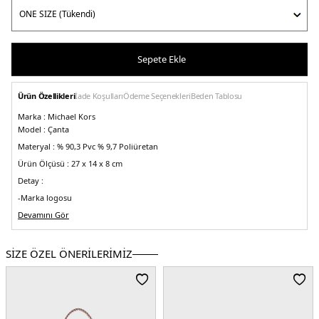
Sepete Ekle
Ürün Özellikleri
İade Koşulları
Ödeme Seçenekleri
Beden Tablosu
Marka :
Michael Kors
Model :
Çanta
Materyal :
% 90,3 Pvc % 9,7 Poliüretan
Ürün Ölçüsü :
27 x 14 x 8 cm
Detay :
-Marka logosu
Üretim Yeri :
Devamını Gör
Bangladeş
5DE230S4G0PL5I227.03
SİZE ÖZEL ÖNERİLERİMİZ