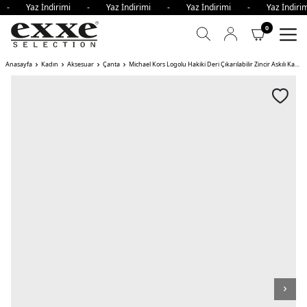
mi - Yaz İndirimi - Yaz İndirimi - Yaz İndirimi - Yaz İndi
0
Anasayfa
Kadın
Aksesuar
Çanta
Michael Kors Logolu Hakiki Deri Çıkarılabilir Zincir Askılı Kadın Çanta