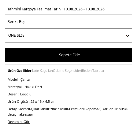
Tahmini Kargoya Teslimat Tarihi:
10.08.2026 - 13.08.2026
Renk:
bej
Sepete Ekle
Ürün Özellikleri
İade Koşulları
Ödeme Seçenekleri
Beden Tablosu
Model :
Çanta
Materyal :
Hakiki Deri
Desen :
Logolu
Ürün Ölçüsü :
22 x 15 x 6,5 cm
Detay :
-Astarlı
-Çıkarılabilir zincir askılı
-Fermuarlı kapama
-Çıkarılabilir püskül
detaylı aksesuar
Üretim Yeri :
Devamını Gör
Kamboçya
5DE232F7GGNM8L297.17