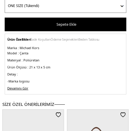
Sepete Ekle
Ürün Özellikleri
İade Koşulları
Ödeme Seçenekleri
Beden Tablosu
Marka :
Michael Kors
Model :
Çanta
Materyal :
Poliüretan
Ürün Ölçüsü :
21 x 13 x 5 cm
Detay :
-Marka logosu
-Ayarlanabilir omuz askılı 60-100 cm
Devamını Gör
Üretim Yeri :
Endonezya
5DE232S2G7HC0B149.297
SİZE ÖZEL ÖNERİLERİMİZ