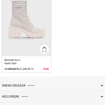
Michael Kors
Kadın Bot
17.499,00
TL
12.249,30
TL
-%
30
ÖNEMLİ BİLGİLER
HIZLI ERİŞİM