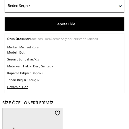
Sepete Ekle
Ürün Özellikleri
İade Koşulları
Ödeme Seçenekleri
Beden Tablosu
Marka :
Michael Kors
Model :
Bot
Sezon :
Sonbahar/Kış
Materyal :
Hakiki Deri, Sentetik
Kapama Bilgisi :
Bağcıklı
Taban Bilgisi :
Kauçuk
Taban Kalınlığı :
Devamını Gör
3,5 cm
Toplam Yükseklik :
17,5
Üst Çevre Genişliği (36 numara) :
27 cm
SİZE ÖZEL ÖNERİLERİMİZ
Üretim Yeri :
Vietnam
5DE240T2TUFE6L289.17