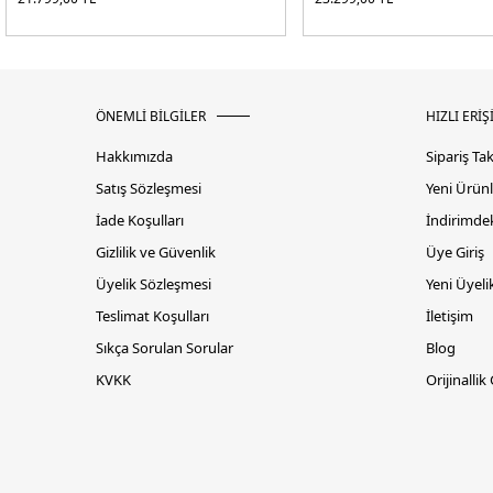
ÖNEMLİ BİLGİLER
HIZLI ERİŞ
Hakkımızda
Sipariş Ta
Satış Sözleşmesi
Yeni Ürünl
İade Koşulları
İndirimdek
Gizlilik ve Güvenlik
Üye Giriş
Üyelik Sözleşmesi
Yeni Üyeli
Teslimat Koşulları
İletişim
Sıkça Sorulan Sorular
Blog
KVKK
Orijinallik