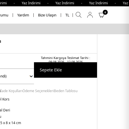
rimi - Yaz İndirimi - Yaz İndirimi - Yaz İndirimi - Yaz İ
0
rumu
Yardım
Bize Ulaşın
TL
s
Tahmini Kargoya Teslimat Tarihi :
09.08.2026 - 12.08.2026
Sepete Ekle
i
İade Koşulları
Ödeme Seçenekleri
Beden Tablosu
l Kors
l Deri
u
5 x 8 x 14 cm