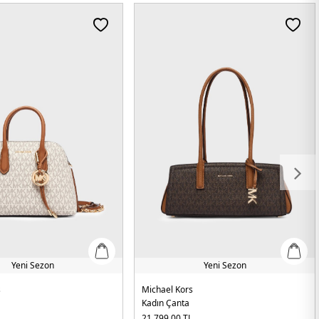
Yeni Sezon
Yeni Sezon
s
Michael Kors
Kadın Çanta
L
21.799,00
TL