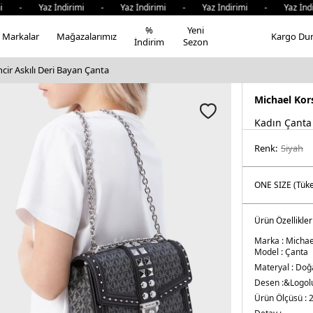
mi - Yaz İndirimi - Yaz İndirimi - Yaz İndirimi - Yaz İndi
%
Yeni
Markalar
Mağazalarımız
Kargo Du
İndirim
Sezon
cir Askılı Deri Bayan Çanta
Michael Kor
Kadın Çanta
Renk:
si̇yah
Ürün Özellikler
Marka :
Michae
Model :
Çanta
Materyal :
Doğa
Desen :&
Logol
Ürün Ölçüsü :
2