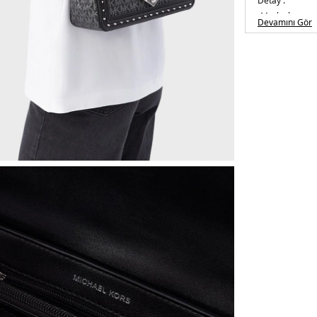
Detay :
-
Marka logosu
Devamını Gör
-Zincir askı
Üretim Yeri :
İt
5DE230F2S1SL