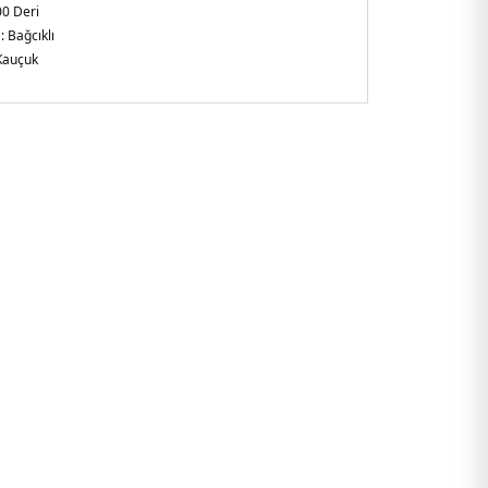
0 Deri
 :
Bağcıklı
Kauçuk
:
3,4 cm
alya