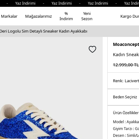
- Yaz İndirimi - Yaz İndirimi - Yaz İndirimi - Yaz İndiri
%
Yeni
Markalar
Mağazalarımız
Kargo Du
İndirim
Sezon
eri Logolu Sim Detaylı Sneaker Kadın Ayakkabı
Moaconcep
Kadın Sneak
12.999,00
TL
Renk:
laci̇ver
Ürün Özellikler
Model :
Ayakka
Giyim Tarzı :
Gü
Desen :
Simli/