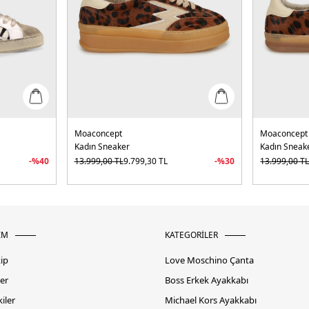
Moaconcept
Moaconcept
Kadın Sneaker
Kadın Sneak
-%
40
13.999,00
TL
9.799,30
TL
-%
30
13.999,00
T
İM
KATEGORİLER
kip
Love Moschino Çanta
er
Boss Erkek Ayakkabı
iler
Michael Kors Ayakkabı