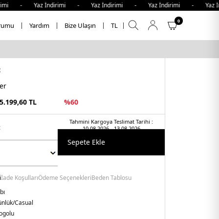
mi - Yaz İndirimi - Yaz İndirimi - Yaz İndirimi - Yaz İnd
0
rumu
Yardım
Bize Ulaşın
TL
t
er
5.199,60
TL
%
60
Tahmini Kargoya Teslimat Tarihi :
t
10.08.2026 - 13.08.2026
Sepete Ekle
i
İade Koşulları
Ödeme Seçenekleri
Beden Tablosu
bı
nlük/Casual
Logolu