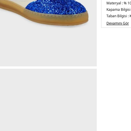
Materyal :
% 10
Kapama Bilgisi
Taban Bilgisi :
Taban Kalınlığı 
Devamını Gör
Üretim Yeri :
İt
5DE2CL003.12