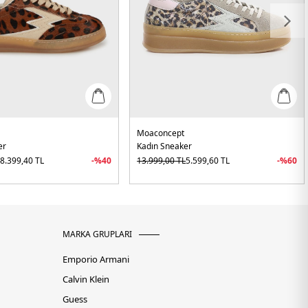
Moaconcept
er
Kadın Sneaker
L
8.399,40
TL
-%
40
13.999,00
TL
5.599,60
TL
-%
60
MARKA GRUPLARI
Emporio Armani
Calvin Klein
Guess