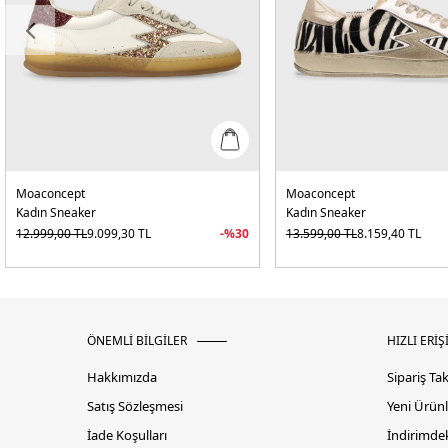
Moaconcept
Moaconcept
Kadın Sneaker
Kadın Sneaker
12.999,00
TL
9.099,30
TL
-%
30
13.599,00
TL
8.159,40
TL
ÖNEMLİ BİLGİLER
HIZLI ERİŞ
Hakkımızda
Sipariş Ta
Satış Sözleşmesi
Yeni Ürünl
İade Koşulları
İndirimdek