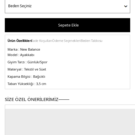
Sepete Ekle
Ürün Özellikleri
İade Koşulları
Ödeme Seçenekleri
Beden Tablosu
Marka :
New Balance
Model :
Ayakkabı
Giyim Tarzı :
Günlük/Spor
Materyal :
Tekstil ve Süet
Kapama Bilgisi :
Bağcıklı
Taban Yüksekliği :
3,5 cm
Taban Bilgisi :
Kauçuk
Detay :
-Stability Web dış taban teknolojisi ilave ayak kemeri desteği sunar
-
SİZE ÖZEL ÖNERİLERİMİZ
N-ergy şok emici dış taban
-Abzosb sbs topuk yastıklaması gün boyu konfor
sunar
3DE1M2002RCA.12
Kadın
Erkek
Çocuk