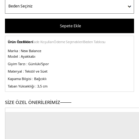
Sepete Ekle
Ürün Özellikleri
İade Koşulları
Ödeme Seçenekleri
Beden Tablosu
Marka :
New Balance
Model :
Ayakkabı
Giyim Tarzı :
Günlük/Spor
Materyal :
Tekstil ve Süet
Kapama Bilgisi :
Bağcıklı
Taban Yüksekliği :
3,5 cm
Taban Bilgisi :
Kauçuk
Detay :
-Geniş kavisler
-Abzorb orta taban konfor sağlar
-Abzorb teknolojisi
SİZE ÖZEL ÖNERİLERİMİZ
ile darbeleri emer
-Dış taban ayak kemeri desteği sağlar
2DEMR530RE.5615
Kadın
Erkek
Çocuk