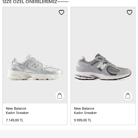
SİZE ÖZEL ÖNERİLERİMİZ
Detay :
-ABZORB orta taban, yastıklama ve sıkıştırma direncinin bir
kombinasyonu ile darbeyi emer
-ABZORB ve SBS yastıklama özellikli çift
yoğunluklu orta taban
-Topukta yarı saydam CR cihazı
Üretim Yeri :
Çin
2DEU9060PSD.1976
New Balance
New Balance
Kadın Sneaker
Kadın Sneaker
7.149,00
TL
9.999,00
TL