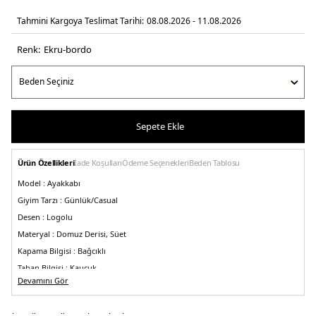
Tahmini Kargoya Teslimat Tarihi:
08.08.2026 - 11.08.2026
Renk:
ekru-bordo
Sepete Ekle
Ürün Özellikleri
İade Koşulları
Ödeme Seçenekleri
Beden Tablosu
Model :
Ayakkabı
Giyim Tarzı :
Günlük/Casual
Desen :
Logolu
Materyal :
Domuz Derisi, Süet
Kapama Bilgisi :
Bağcıklı
Taban Bilgisi :
Kauçuk
Devamını Gör
Taban Yüksekliği :
3 cm
Burun Tipi :
Yuvarlak