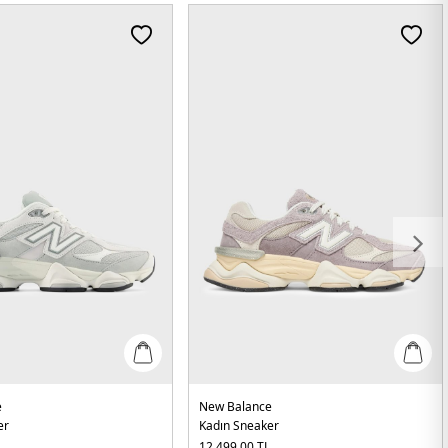
e
New Balance
er
Kadın Sneaker
L
12.499,00
TL