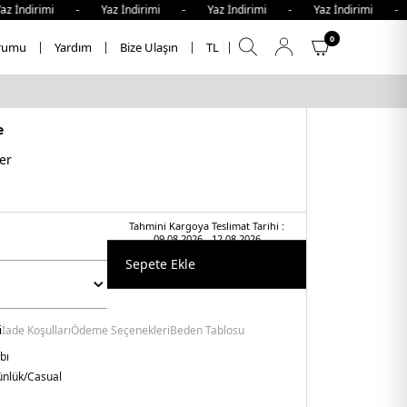
 İndirimi - Yaz İndirimi - Yaz İndirimi - Yaz İndirimi - 
0
rumu
Yardım
Bize Ulaşın
TL
e
er
Tahmini Kargoya Teslimat Tarihi :
09.08.2026 - 12.08.2026
Sepete Ekle
i
İade Koşulları
Ödeme Seçenekleri
Beden Tablosu
bı
nlük/Casual