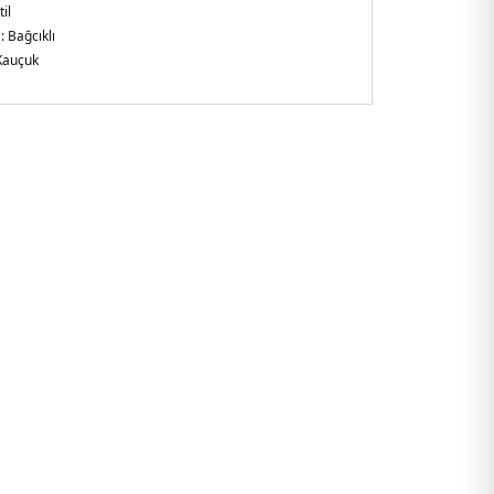
il
 :
Bağcıklı
Kauçuk
arlak
n
A.25