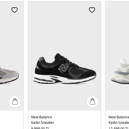
New Balance
New Balanc
Kadın Sneaker
Kadın Sneak
9.999,00
TL
12.499,00
T