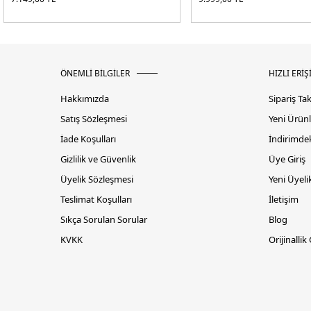
ÖNEMLİ BİLGİLER
HIZLI ERİŞ
Hakkımızda
Sipariş Ta
Satış Sözleşmesi
Yeni Ürünl
İade Koşulları
İndirimdek
Gizlilik ve Güvenlik
Üye Giriş
Üyelik Sözleşmesi
Yeni Üyeli
Teslimat Koşulları
İletişim
Sıkça Sorulan Sorular
Blog
KVKK
Orijinallik