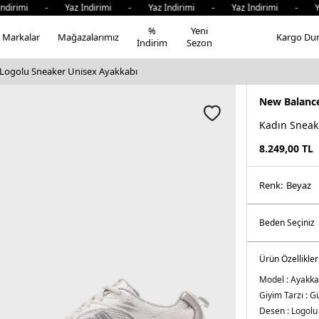
ndirimi - Yaz İndirimi - Yaz İndirimi - Yaz İndirimi - Yaz
%
Yeni
Markalar
Mağazalarımız
Kargo Du
İndirim
Sezon
Logolu Sneaker Unisex Ayakkabı
New Balanc
Kadın Sneak
8.249,00
TL
Renk:
beyaz
Ürün Özellikler
Model :
Ayakka
Giyim Tarzı :
Gü
Desen :
Logolu