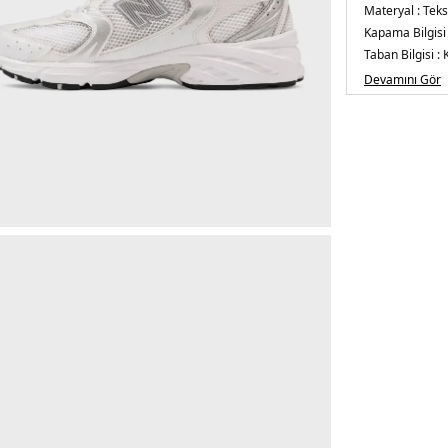
Materyal :
Tekst
Kapama Bilgisi
Taban Bilgisi :
Burun Tipi :
Yuv
Devamını Gör
Üretim Yeri :
Çi
3DE0MR530EM