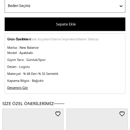
Sepete Ekle
Ürün Özellikleri
İade Koşulları
Ödeme Seçenekleri
Beden Tablosu
Marka :
New Balance
Model :
Ayakkabı
Giyim Tarzı :
Günlük/Spor
Desen :
Logolu
Materyal :
% 68 Deri % 32 Sentetik
Kapama Bilgisi :
Bağcıklı
Taban Bilgisi :
Devamını Gör
Kauçuk
Detay :
-Dayanıklılık ve sportif görünüm için deri üst yüzey
-Çekiş ve
dayanıklılık için kauçuk dış taban
-Daha fazla konfor ve nem kontrolü için
SİZE ÖZEL ÖNERİLERİMİZ
Ortholite yastıklama
-Denge için esnek ve sağlam topuk dolgusu
3DE0BB480LWN.25