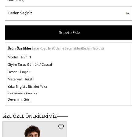
Sepete Ekle
Ürün Özellikleri
İade Koşulları
Ödeme Seçenekleri
Beden Tablosu
Model :
T-Shirt
Giyim Tarzı:
Günlük / Casual
Desen :
Logolu
Materyal :
Tekstil
Yaka Bilgisi :
Bisiklet Yaka
Kol Bilgisi :
Kısa Kol
Devamını Gör
Kalıp Bilgisi :
Regular Fit
Üretim Yeri :
Türkiye
3DE0UNT3535SST.17
SİZE ÖZEL ÖNERİLERİMİZ