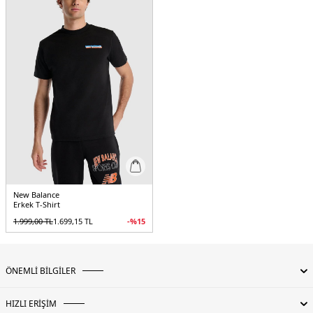
New Balance
Erkek T-Shirt
1.999,00
TL
1.699,15
TL
-%
15
ÖNEMLİ BİLGİLER
HIZLI ERİŞİM