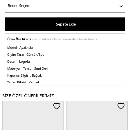
Sepete Ekle
Ürün Özellikleri
İade Koşulları
Ödeme Seçenekleri
Beden Tablosu
Model :
Ayakkabı
Giyim Tarzı :
Günlük/Spor
Desen :
Logolu
Materyal :
Tekstil, Suni Deri
Kapama Bilgisi :
Bağcıklı
Taban Bilgisi :
Kauçuk
3DE0ML408PL.25
SİZE ÖZEL ÖNERİLERİMİZ
Kadın
Erkek
Çocuk
Devamını Gör