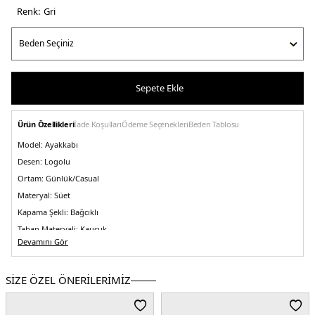
Renk:
gri̇
Sepete Ekle
Ürün Özellikleri
İade Koşulları
Ödeme Seçenekleri
Beden Tablosu
Model:
Ayakkabı
Desen:
Logolu
Ortam:
Günlük/Casual
Materyal:
Süet
Kapama Şekli:
Bağcıklı
Taban Materyali:
Kauçuk
Devamını Gör
Burun Tipi:
Yuvarlak Burun
Topuk Boyu:
Belirtilmemiş
SİZE ÖZEL ÖNERİLERİMİZ
Topuk Tipi:
Düz
Yaş Grubu:
Yetişkin
Menşei:
Çin