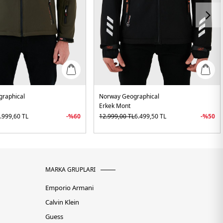
raphical
Norway Geographical
Erkek Mont
.999,60
TL
-%
60
12.999,00
TL
6.499,50
TL
-%
50
MARKA GRUPLARI
Emporio Armani
Calvin Klein
Guess