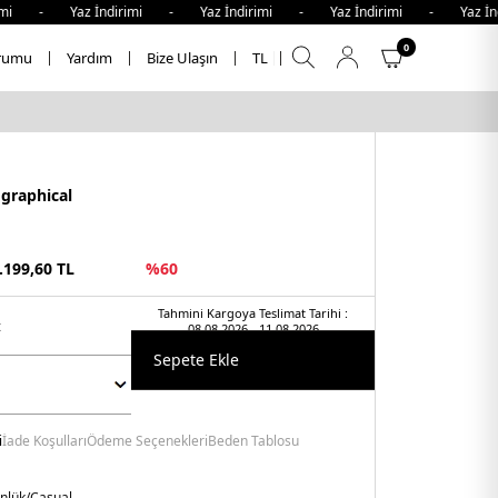
 - Yaz İndirimi - Yaz İndirimi - Yaz İndirimi - Yaz İndiri
0
rumu
Yardım
Bize Ulaşın
TL
graphical
.199,60
TL
%
60
Tahmini Kargoya Teslimat Tarihi :
t
08.08.2026 - 11.08.2026
Sepete Ekle
i
İade Koşulları
Ödeme Seçenekleri
Beden Tablosu
nlük/Casual