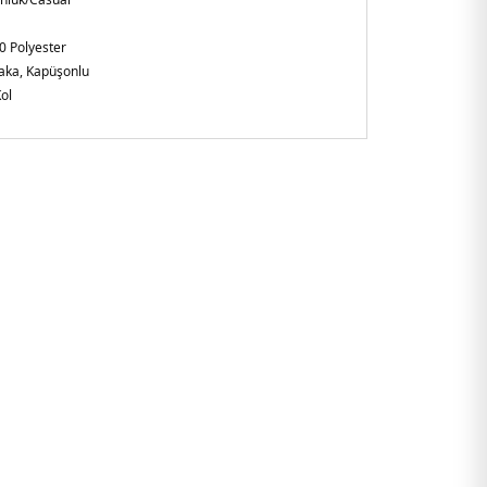
0 Polyester
Yaka, Kapüşonlu
ol
gular Fit
şkin
 cırtlı kol - Fermuarlı cepler
2