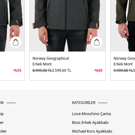
Norway Geographical
Norway Geog
Erkek Mont
Erkek Mont
-%
55
8.999,00
TL
3.599,60
TL
-%
60
9.999,00
TL
3
İM
KATEGORİLER
kip
Love Moschino Çanta
er
Boss Erkek Ayakkabı
iler
Michael Kors Ayakkabı