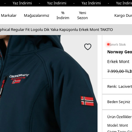
Yaz İndirimi - Yaz İndirimi - Yaz İndirimi - Yaz İndirimi
%
Yeni
Markalar
Mağazalarımız
Kargo Du
İndirim
Sezon
hical Regular Fit Logolu Dik Yaka Kapüşonlu Erkek Mont TAKITO
Sınırlı Stok
Norway Geo
Erkek Mont
7.999,00
TL
3
Renk:
laci̇ver
Ürün Özellikler
Model:
Mont
Giyim Tarzı:
Gü