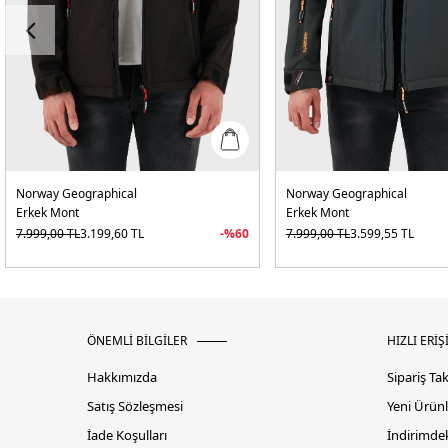
Norway Geographical
Norway Geographical
Erkek Mont
Erkek Mont
7.999,00
TL
3.199,60
TL
-%
60
7.999,00
TL
3.599,55
TL
ÖNEMLİ BİLGİLER
HIZLI ERİŞ
Hakkımızda
Sipariş Ta
Satış Sözleşmesi
Yeni Ürünl
İade Koşulları
İndirimdek