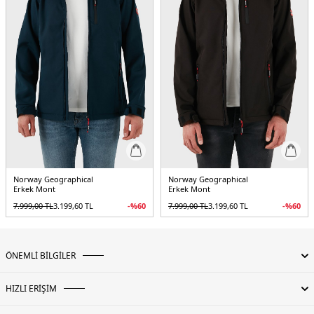
-Çok işlevli bu ürün kalite kontrolünden geçmiştir
-Platinium 5000 serisi su geçirmez ve nefes alabilen özelliktedir
Manken Ölçüsü :
Kilo : 75 kg / Boy : 1.84 cm / Göğüs : 95 cm / Bel : 80 cm /
Basen : 93 cm / Beden : M
5DK1TACEBOOK.621
Norway Geographical
Norway Geographical
Erkek Mont
Erkek Mont
7.999,00
TL
3.199,60
TL
-%
60
7.999,00
TL
3.199,60
TL
-%
60
ÖNEMLİ BİLGİLER
HIZLI ERİŞİM