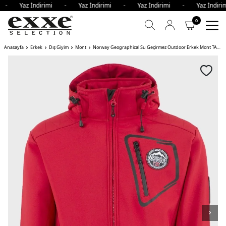
i - Yaz İndirimi - Yaz İndirimi - Yaz İndirimi - Yaz İndir
0
Anasayfa
Erkek
Dış Giyim
Mont
Norway Geographical Su Geçirmez Outdoor Erkek Mont TACEBOOK KOYU