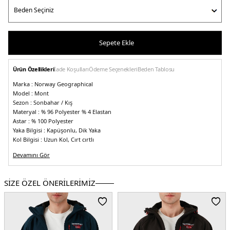
Sepete Ekle
Ürün Özellikleri
İade Koşulları
Ödeme Seçenekleri
Beden Tablosu
Marka :
Norway Geographical
Model :
Mont
Sezon :
Sonbahar / Kış
Materyal :
% 96 Polyester % 4 Elastan
Astar :
% 100 Polyester
Yaka Bilgisi :
Kapüşonlu, Dik Yaka
Kol Bilgisi :
Uzun Kol, Cırt cırtlı
Cep Bilgisi :
Fermuarlı Cepler
Devamını Gör
Kapama Bilgisi :
Fermuarlı
Detay :
-Marka logosu
SİZE ÖZEL ÖNERİLERİMİZ
-Fermuarlı iç cepler
-Kapüşon çıkarılabilir
-İçerideki sıcaklığı korur
-Rüzgara ve soğuğa karşı dayanıklı
-Yumuşak, konforlu ve ergonomik yapıya sahip