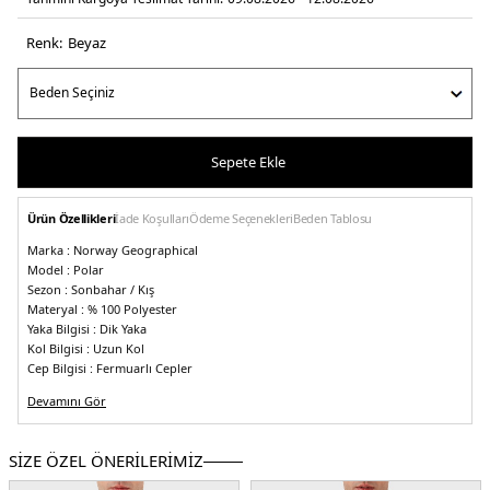
Renk:
beyaz
Sepete Ekle
Ürün Özellikleri
İade Koşulları
Ödeme Seçenekleri
Beden Tablosu
Marka :
Norway Geographical
Model :
Polar
Sezon :
Sonbahar / Kış
Materyal :
% 100 Polyester
Yaka Bilgisi :
Dik Yaka
Kol Bilgisi :
Uzun Kol
Cep Bilgisi :
Fermuarlı Cepler
Kapama Bilgisi :
Fermuarlı
Devamını Gör
Detay :
-Marka logosu
-Gizli kapüşon
-Yumuşak, konforlu ve ergonomik yapıya sahip
SİZE ÖZEL ÖNERİLERİMİZ
Manken Ölçüsü :&
Kilo : 86 kg / Boy : 1.90 cm / Göğüs : 105 cm / Bel : 83 cm /
Basen : 102 cm / Beden : M