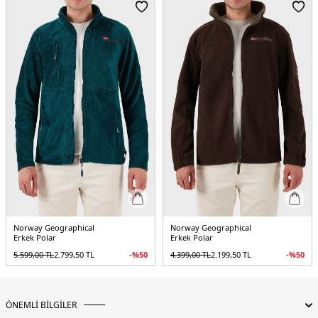
5DK1TAMAZONIE.25
Norway Geographical
Norway Geographical
Erkek Polar
Erkek Polar
5.599,00
TL
2.799,50
TL
-%
50
4.399,00
TL
2.199,50
TL
-%
50
ÖNEMLİ BİLGİLER