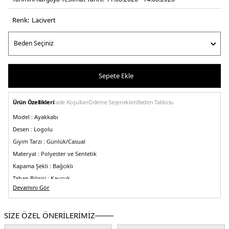
Renk:
laci̇vert
Sepete Ekle
Ürün Özellikleri
İade Koşulları
Ödeme Seçenekleri
Beden Tablosu
Model :
Ayakkabı
Desen :
Logolu
Giyim Tarzı :
Günlük/Casual
Materyal :
Polyester ve Sentetik
Kapama Şekli :
Bağcıklı
Taban Bilgisi :
Kauçuk
Devamını Gör
Detay :
>br>-Su Geçirmez
-Yastıklama hissi için Zero-Gravity CloudTec®
-Tüm
gün performans ve destek için tasarlanmış Speedboard®
Üretim Yeri :
Vietnam
SİZE ÖZEL ÖNERİLERİMİZ
5DE13MF10070692.12