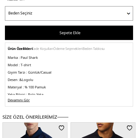
Sepete Ekle
Ürün Özellikleri
İade Koşulları
Ödeme Seçenekleri
Beden Tablosu
Marka :
Paul Shark
Model :
T-shirt
Giyim Tarzı :
Günlük/Casual
Desen :&
Logolu
Materyal :
% 100 Pamuk
Yaka Bilgisi :
Polo Yaka
Devamını Gör
Kol Bilgisi :
Kısa Kol
Kalıp Bilgisi :
Regular Fit
SİZE ÖZEL ÖNERİLERİMİZ
Üretim Yeri :
İtalya
5DE122411287930.18