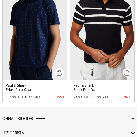
Paul & Shark
Paul & Shark
Erkek Polo Yaka
Erkek Polo Yaka
13.999,00
TL
6.999,50
TL
-%
50
23.999,00
TL
9.599,60
TL
-%
60
ÖNEMLİ BİLGİLER
HIZLI ERİŞİM