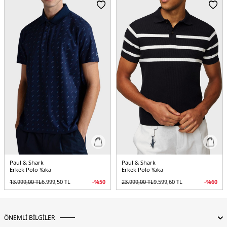
Üretim Yeri :
İtalya
5DY124411319011.07
Paul & Shark
Paul & Shark
Erkek Polo Yaka
Erkek Polo Yaka
13.999,00
TL
6.999,50
TL
-%
50
23.999,00
TL
9.599,60
TL
-%
60
ÖNEMLİ BİLGİLER