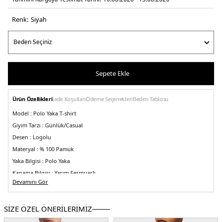
Renk:
si̇yah
Sepete Ekle
Ürün Özellikleri
İade Koşulları
Ödeme Seçenekleri
Beden Tablosu
Model :
Polo Yaka T-shirt
Giyim Tarzı :
Günlük/Casual
Desen :
Logolu
Materyal :
% 100 Pamuk
Yaka Bilgisi :
Polo Yaka
Kapama Bilgisi :
Yarım Fermuarlı
Devamını Gör
Kol Bilgisi :
Kısa Kol
Kalıp Bilgisi :
Regular Fit
SİZE ÖZEL ÖNERİLERİMİZ
Detay :
-Göğüste minimal logosu
-Yaka ve manşetlerde kontrast renkli şerit
detayları