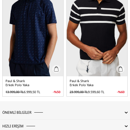
Paul & Shark
Paul & Shark
Erkek Polo Yaka
Erkek Polo Yaka
13.999,00
TL
6.999,50
TL
-%
50
23.999,00
TL
9.599,60
TL
-%
60
ÖNEMLİ BİLGİLER
HIZLI ERİŞİM