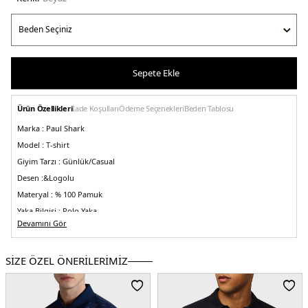
Sepete Ekle
Ürün Özellikleri
İade Koşulları
Ödeme Seçenekleri
Beden Tablosu
Marka :
Paul Shark
Model :
T-shirt
Giyim Tarzı :
Günlük/Casual
Desen :&
Logolu
Materyal :
% 100 Pamuk
Yaka Bilgisi :
Polo Yaka
Devamını Gör
Kol Bilgisi :
Kısa Kol
Kalıp Bilgisi :
Regular Fit
SİZE ÖZEL ÖNERİLERİMİZ
Üretim Yeri :
İtalya
5DE123411266010.25