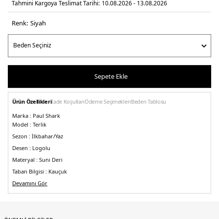
Tahmini Kargoya Teslimat Tarihi:
10.08.2026 - 13.08.2026
Renk:
si̇yah
Sepete Ekle
Ürün Özellikleri
İade Koşulları
Ödeme Seçenekleri
Beden Tablosu
Marka :
Paul Shark
Model :
Terlik
Sezon :
İlkbahar/Yaz
Desen :
Logolu
Materyal :
Suni Deri
Taban Bilgisi :
Kauçuk
Taban Kalınlığı :
Devamını Gör
2,5 cm
Üretim Yeri :
Endonezya
5DE1C0P8001011.07