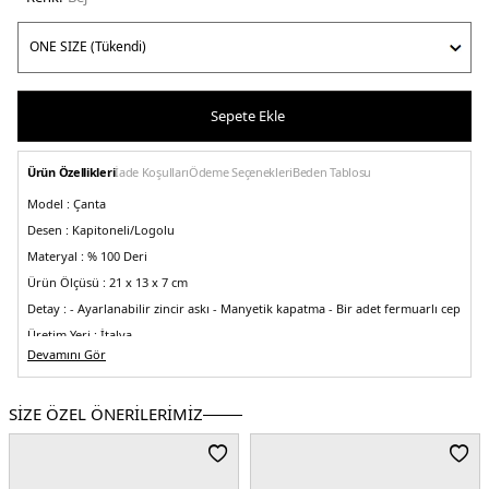
Sepete Ekle
Ürün Özellikleri
İade Koşulları
Ödeme Seçenekleri
Beden Tablosu
Model :
Çanta
Desen :
Kapitoneli/Logolu
Materyal :
% 100 Deri
Ürün Ölçüsü :
21 x 13 x 7 cm
Detay :
- Ayarlanabilir zincir askı
- Manyetik kapatma
- Bir adet fermuarlı cep
Üretim Yeri :
İtalya
5DE2104550A26ZC50Q.17
Devamını Gör
SİZE ÖZEL ÖNERİLERİMİZ