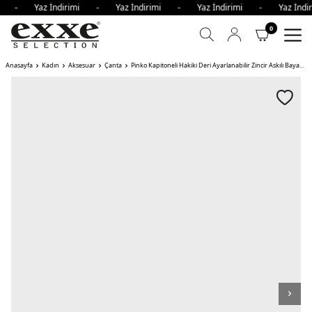
imi - Yaz İndirimi - Yaz İndirimi - Yaz İndirimi - Yaz İn
0
Anasayfa
Kadın
Aksesuar
Çanta
Pinko Kapitoneli Hakiki Deri Ayarlanabilir Zincir Askılı Bayan Çanta