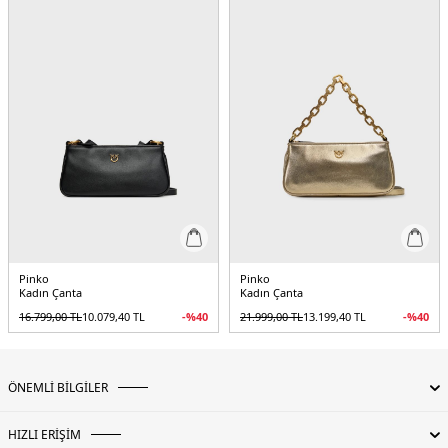
Pinko
Pinko
Kadın Çanta
Kadın Çanta
16.799,00
TL
10.079,40
TL
-%
40
21.999,00
TL
13.199,40
TL
-%
40
ÖNEMLİ BİLGİLER
HIZLI ERİŞİM