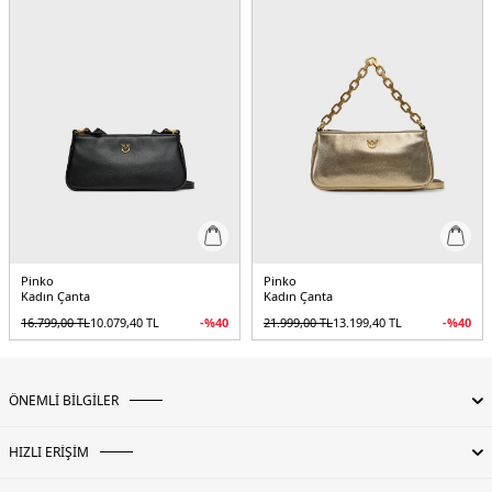
Pinko
Pinko
Kadın Çanta
Kadın Çanta
16.799,00
TL
10.079,40
TL
-%
40
21.999,00
TL
13.199,40
TL
-%
40
ÖNEMLİ BİLGİLER
HIZLI ERİŞİM