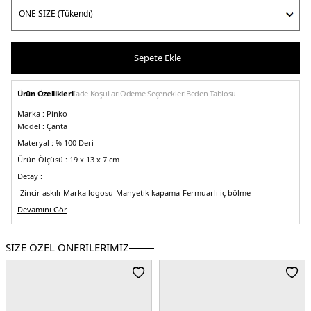
Sepete Ekle
Ürün Özellikleri
İade Koşulları
Ödeme Seçenekleri
Beden Tablosu
Marka :
Pinko
Model :
Çanta
Materyal :
% 100 Deri
Ürün Ölçüsü :
19 x 13 x 7 cm
Detay :
-Zincir askılı
-Marka logosu
-Manyetik kapama
-Fermuarlı iç bölme
Üretim Yeri :
Devamını Gör
Vietnam
5DE2100067A1EPA80B.113
SİZE ÖZEL ÖNERİLERİMİZ