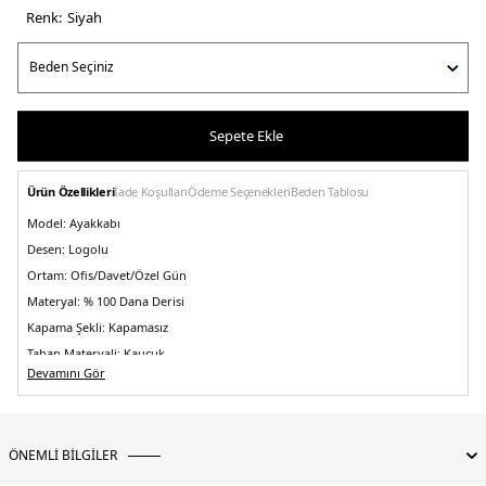
Renk:
si̇yah
Sepete Ekle
Ürün Özellikleri
İade Koşulları
Ödeme Seçenekleri
Beden Tablosu
Model:
Ayakkabı
Desen:
Logolu
Ortam:
Ofis/Davet/Özel Gün
Materyal:
% 100 Dana Derisi
Kapama Şekli:
Kapamasız
Taban Materyali:
Kauçuk
Devamını Gör
Burun Tipi:
Yuvarlak Burun
Topuk Boyu:
35 mm
Topuk Tipi:
Düz
ÖNEMLİ BİLGİLER
Yaş Grubu:
Yetişkin
Menşei:
İtalya