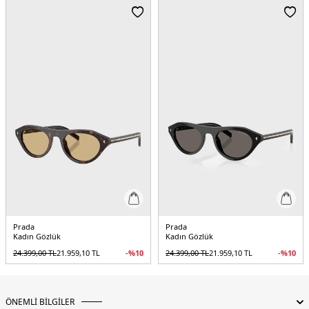
Köprü Ölçüsü:
21 mm
Sap Uzunluğu:
145 mm
Cam Malzemesi:
Poliamid
Cam Yüksekliği:
38 mm
Menşei:
İtalya
Detaylar:
2 Yıl Garanti , Orjinal kılıf
5DE20PRB53S5AK09Z52.9863
Prada
Prada
Kadın Gözlük
Kadın Gözlük
24.399,00
TL
21.959,10
TL
-%
10
24.399,00
TL
21.959,10
TL
-%
10
ÖNEMLİ BİLGİLER