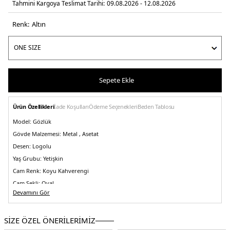
Tahmini Kargoya Teslimat Tarihi:
09.08.2026 - 12.08.2026
Renk:
altın
Sepete Ekle
Ürün Özellikleri
İade Koşulları
Ödeme Seçenekleri
Beden Tablosu
Model:
Gözlük
Gövde Malzemesi:
Metal , Asetat
Desen:
Logolu
Yaş Grubu:
Yetişkin
Cam Renk:
Koyu Kahverengi
Cam Şekli:
Oval
Devamını Gör
Çerçeve Renk:
Altın
Ekartman:
52 mm
SİZE ÖZEL ÖNERİLERİMİZ
Köprü Tasarımı:
Standart