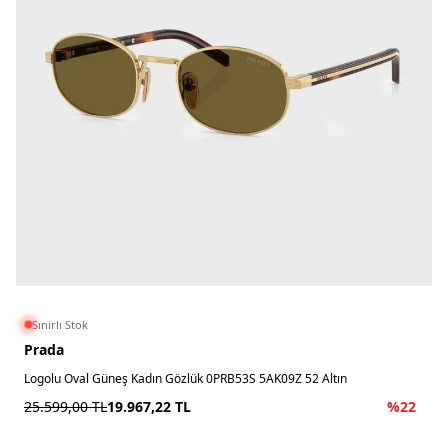
Sınırlı Stok
Prada
Logolu Oval Güneş Kadın Gözlük 0PRB53S 5AK09Z 52 Altın
25.599,00
TL
19.967,22
TL
%
22