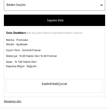
Sepete Ekle
Ürün Özellikleri
İade Koşulları
Ödeme Seçenekleri
Beden Tablosu
Marka :
Premiata
Model :
Ayakkabı
Giyim Tarzı :
Günlük/Casual
Materyal :
% 60 Hakiki Deri % 40 Polimer
Astar :
% 100 Hakiki Deri
Kapama Bilgisi :
Bağcıklı
Taban Bilgisi :
% 65 Eva % 30 Kauçuk % 5 Termoplastik Poliüretan
Taban Kalınlığı :
3,5 cm
Toplam Yükseklik :
11 cm
Kadın
Erkek
Çocuk
Üretim Yeri :
Vietnam
5DE1LANDECK6134.42
Devamını Gör