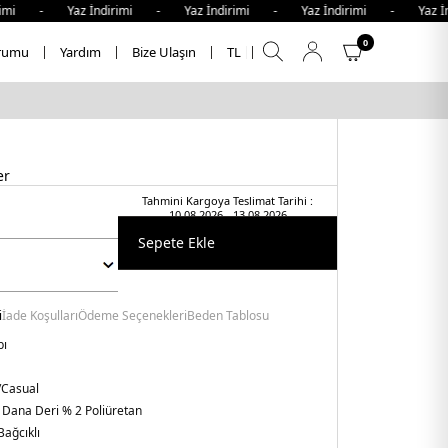
mi - Yaz İndirimi - Yaz İndirimi - Yaz İndirimi - Yaz İndi
0
rumu
Yardım
Bize Ulaşın
TL
er
Tahmini Kargoya Teslimat Tarihi :
10.08.2026 - 13.08.2026
Sepete Ekle
i
İade Koşulları
Ödeme Seçenekleri
Beden Tablosu
bı
/Casual
 Dana Deri % 2 Poliüretan
Bağcıklı