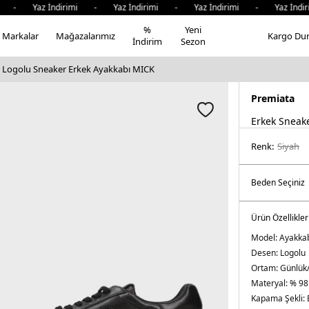
- Yaz İndirimi - Yaz İndirimi - Yaz İndirimi - Yaz İndiri
%
Yeni
Markalar
Mağazalarımız
Kargo Du
İndirim
Sezon
i Logolu Sneaker Erkek Ayakkabı MICK
Premiata
Erkek Sneak
Renk:
si̇yah
Ürün Özellikler
Model:
Ayakka
Desen:
Logolu
Ortam:
Günlük
Materyal:
% 98
Kapama Şekli: