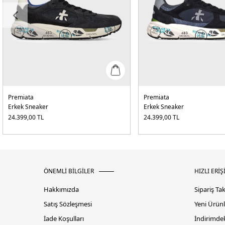
Premiata
Premiata
Erkek Sneaker
Erkek Sneaker
24.399,00
TL
24.399,00
TL
ÖNEMLİ BİLGİLER
HIZLI ERİŞ
Hakkımızda
Sipariş Ta
Satış Sözleşmesi
Yeni Ürünl
İade Koşulları
İndirimdek