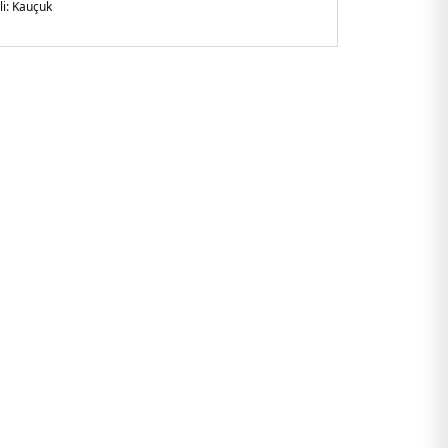
i:
Kauçuk
arlak Burun
lirtilmemiş
:
Astarlı
şkin
am
3N.07