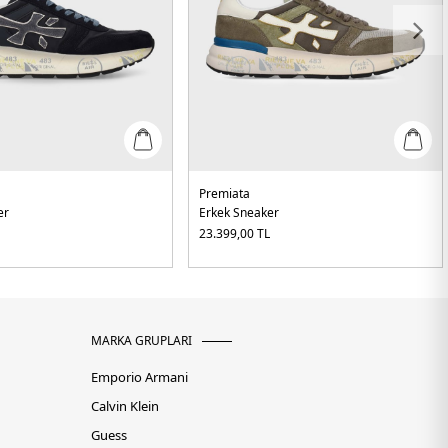
Premiata
er
Erkek Sneaker
L
23.399,00
TL
MARKA GRUPLARI
Emporio Armani
Calvin Klein
Guess